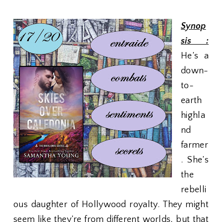
Synop
sis :
He’s a
down-
to-
earth
highla
nd
farmer
. She’s
the
rebelli
ous daughter of Hollywood royalty. They might
seem like they’re from different worlds, but that