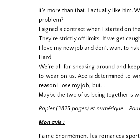
it’s more than that. I actually like him. 
problem?
I signed a contract when I started on the
They’re strictly off limits. If we get ca
I love my new job and don’t want to risk i
Hard.
We’re all for sneaking around and keepi
to wear on us. Ace is determined to wi
reason I lose my job, but…
Maybe the two of us being together is wo
Papier (3825 pages) et numérique - Par
Mon avis :
J'aime énormément les romances sportive