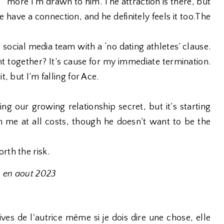
more I’m drawn to him. The attraction is there, but
We have a connection, and he definitely feels it too.The
 social media team with a ‘no dating athletes’ clause.
ught together? It’s cause for my immediate termination.
t, but I’m falling for Ace.
ng our growing relationship secret, but it’s starting
n me at all costs, though he doesn’t want to be the
rth the risk.
u en aout 2023
s de l'autrice même si je dois dire une chose, elle