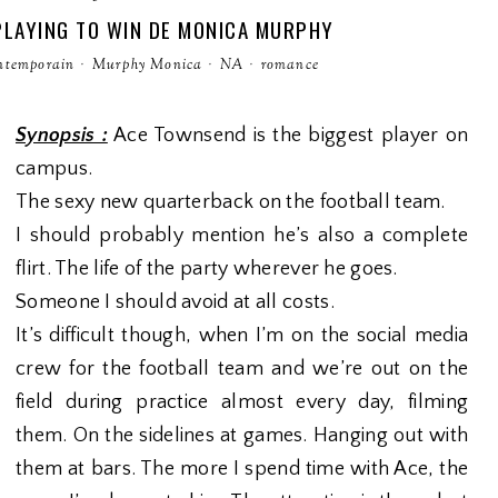
 PLAYING TO WIN DE MONICA MURPHY
ntemporain
·
Murphy Monica
·
NA
·
romance
Synopsis :
Ace Townsend is the biggest player on
campus.
The sexy new quarterback on the football team.
I should probably mention he’s also a complete
flirt. The life of the party wherever he goes.
Someone I should avoid at all costs.
It’s difficult though, when I’m on the social media
crew for the football team and we’re out on the
field during practice almost every day, filming
them. On the sidelines at games. Hanging out with
them at bars. The more I spend time with Ace, the