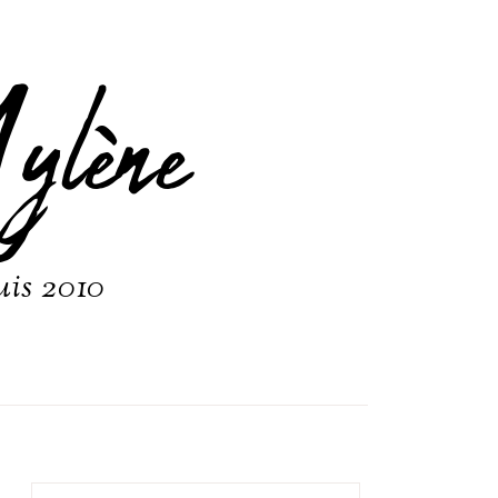
ylène
uis 2010