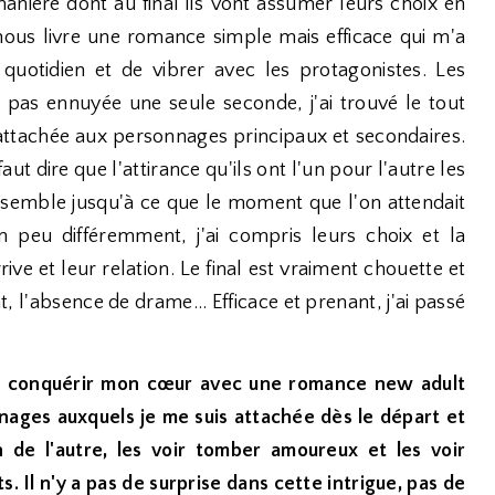
 manière dont au final ils vont assumer leurs choix en
nous livre une romance simple mais efficace qui m'a
uotidien et de vibrer avec les protagonistes. Les
 pas ennuyée une seule seconde, j'ai trouvé le tout
t attachée aux personnages principaux et secondaires.
ut dire que l'attirance qu'ils ont l'un pour l'autre les
semble jusqu'à ce que le moment que l'on attendait
un peu différemment, j'ai compris leurs choix et la
ive et leur relation. Le final est vraiment chouette et
, l'absence de drame... Efficace et prenant, j'ai passé
a su conquérir mon cœur avec une romance new adult
nages auxquels je me suis attachée dès le départ et
un de l'autre, les voir tomber amoureux et les voir
. Il n'y a pas de surprise dans cette intrigue, pas de