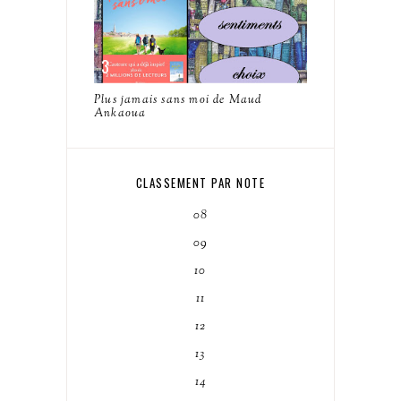
Plus jamais sans moi de Maud
Ankaoua
CLASSEMENT PAR NOTE
08
09
10
11
12
13
14