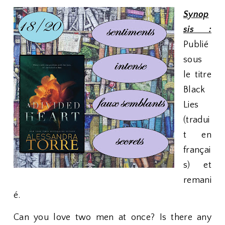
Synop
sis :
Publié
sous
le titre
Black
Lies
(tradui
t en
françai
s) et
remani
é.
Can you love two men at once? Is there any