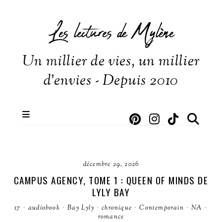
Les lectures de Mylène
Un millier de vies, un millier
d'envies - Depuis 2010
décembre 29, 2026
CAMPUS AGENCY, TOME 1 : QUEEN OF MINDS DE
LYLY BAY
17
·
audiobook
·
Bay Lyly
·
chronique
·
Contemporain
·
NA
·
romance