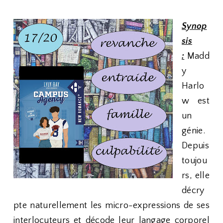
Synop
sis
:
Madd
y
Harlo
w est
un
génie.
Depuis
toujou
rs, elle
décry
pte naturellement les micro-expressions de ses
interlocuteurs et décode leur langage corporel