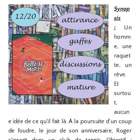
Synop
sis
:
Un
homm
e, une
raquet
te, un
rêve.
Et
surtou
t,
aucun
e idée de ce qu'il fait là. À la poursuite d'un coup
de foudre, le jour de son anniversaire, Roger