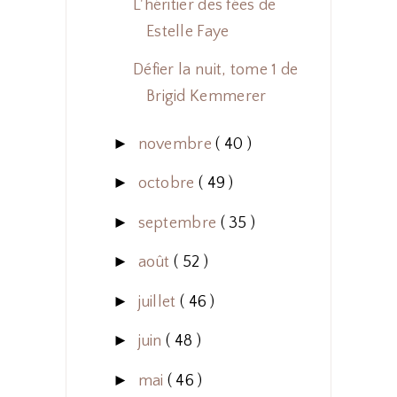
L'héritier des fées de
Estelle Faye
Défier la nuit, tome 1 de
Brigid Kemmerer
►
novembre
( 40 )
►
octobre
( 49 )
►
septembre
( 35 )
►
août
( 52 )
►
juillet
( 46 )
►
juin
( 48 )
►
mai
( 46 )