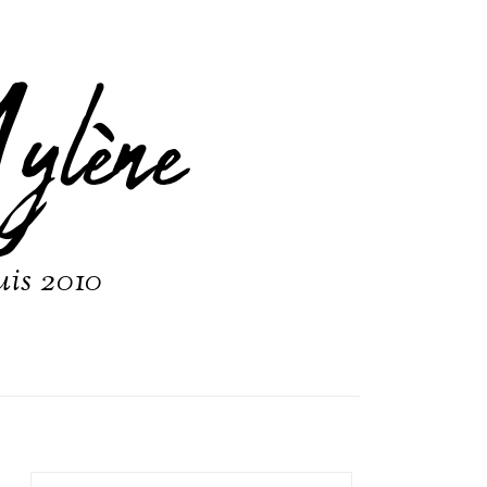
ylène
uis 2010