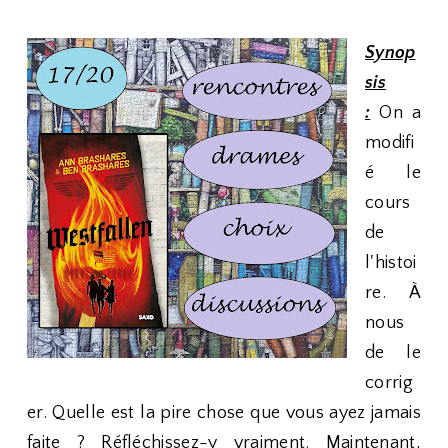
Synop
sis
:
On a
modifi
é le
cours
de
l'histoi
re. À
nous
de le
corrig
er. Quelle est la pire chose que vous ayez jamais
faite ? Réfléchissez-y vraiment. Maintenant,