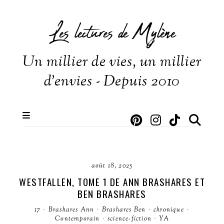
Les lectures de Mylène
Un millier de vies, un millier
d'envies - Depuis 2010
août 18, 2025
WESTFALLEN, TOME 1 DE ANN BRASHARES ET
BEN BRASHARES
17
·
Brashares Ann
·
Brashares Ben
·
chronique
·
Contemporain
·
science-fiction
·
YA