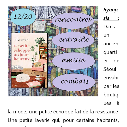
Synop
sis :
Dans
un
ancien
quarti
er de
Séoul
envahi
par les
boutiq
ues à
la mode, une petite échoppe fait de la résistance.
Une petite laverie qui, pour certains habitants,