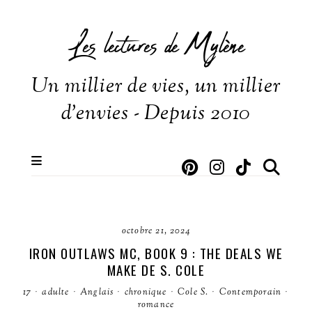
Les lectures de Mylène
Un millier de vies, un millier
d'envies - Depuis 2010
octobre 21, 2024
IRON OUTLAWS MC, BOOK 9 : THE DEALS WE
MAKE DE S. COLE
17
·
adulte
·
Anglais
·
chronique
·
Cole S.
·
Contemporain
·
romance