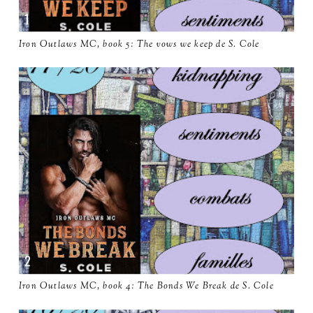
Iron Outlaws MC, book 5: The vows we keep de S. Cole
Iron Outlaws MC, book 4: The Bonds We Break de S. Cole