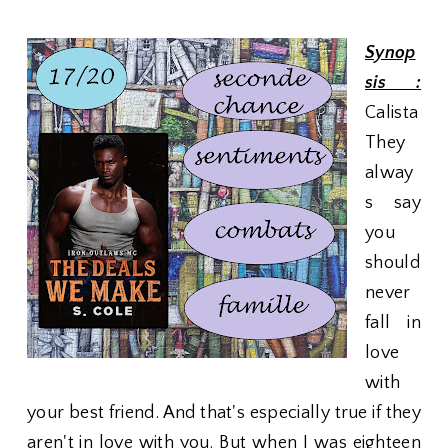
Synop
sis :
Calista
They
alway
s say
you
should
never
fall in
love
with
your best friend. And that's especially true if they
aren't in love with you. But when I was eighteen