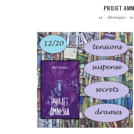
PROJET AMN
12
·
chronique
·
sc