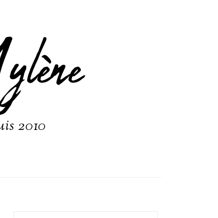
ylène
uis 2010