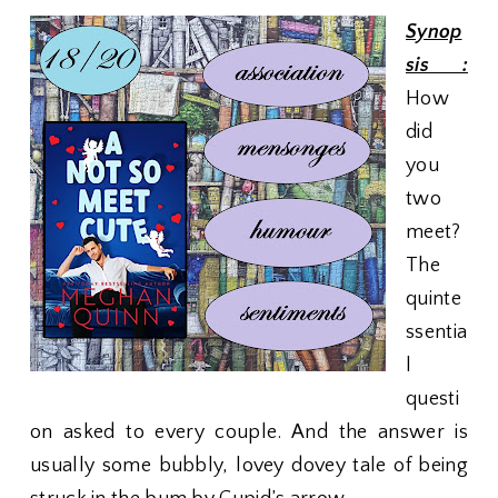
Synop
sis :
How
did
you
two
meet?
The
quinte
ssentia
l
questi
on asked to every couple. And the answer is
usually some bubbly, lovey dovey tale of being