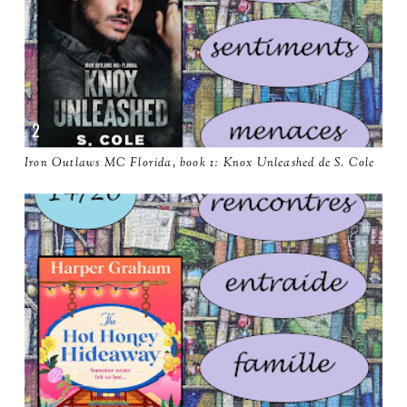
Iron Outlaws MC Florida, book 1: Knox Unleashed de S. Cole