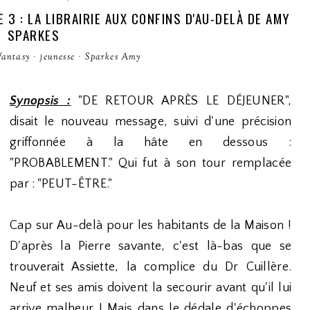
E 3 : LA LIBRAIRIE AUX CONFINS D'AU-DELÀ DE AMY
SPARKES
fantasy
·
jeunesse
·
Sparkes Amy
Synopsis :
"DE RETOUR APRÈS LE DÉJEUNER",
disait le nouveau message, suivi d'une précision
griffonnée à la hâte en dessous :
"PROBABLEMENT." Qui fut à son tour remplacée
par : "PEUT-ÊTRE."
Cap sur Au-delà pour les habitants de la Maison !
D'après la Pierre savante, c'est là-bas que se
trouverait Assiette, la complice du Dr Cuillère.
Neuf et ses amis doivent la secourir avant qu'il lui
arrive malheur ! Mais dans le dédale d'échoppes