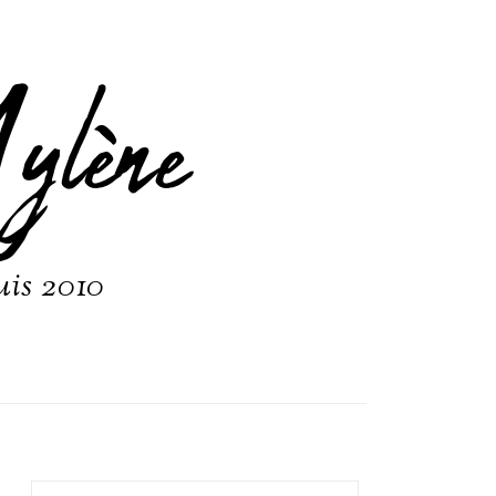
ylène
uis 2010