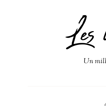
Les 
Un mill
d