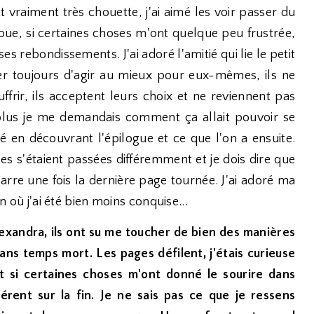
t vraiment très chouette, j'ai aimé les voir passer du
voue, si certaines choses m'ont quelque peu frustrée,
 ses rebondissements. J'ai adoré l'amitié qui lie le petit
er toujours d'agir au mieux pour eux-mêmes, ils ne
ffrir, ils acceptent leurs choix et ne reviennent pas
 plus je me demandais comment ça allait pouvoir se
flé en découvrant l'épilogue et ce que l'on a ensuite.
oses s'étaient passées différemment et je dois dire que
rre une fois la dernière page tournée. J'ai adoré ma
in où j'ai été bien moins conquise...
exandra, ils ont su me toucher de bien des manières
sans temps mort. Les pages défilent, j'étais curieuse
t si certaines choses m'ont donné le sourire dans
férent sur la fin. Je ne sais pas ce que je ressens