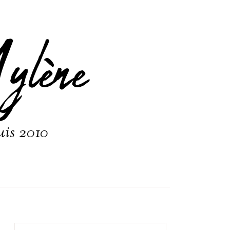
ylène
uis 2010