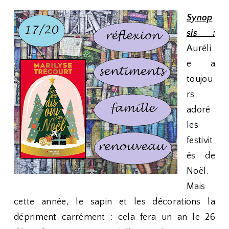
Synop
sis :
Auréli
e a
toujou
rs
adoré
les
festivit
és de
Noël.
Mais
cette année, le sapin et les décorations la
dépriment carrément : cela fera un an le 26