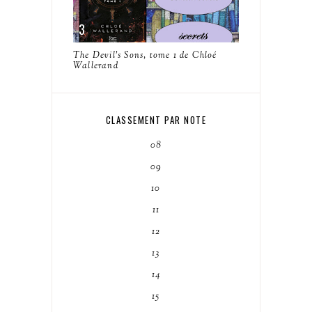
The Devil's Sons, tome 1 de Chloé
Wallerand
CLASSEMENT PAR NOTE
08
09
10
11
12
13
14
15