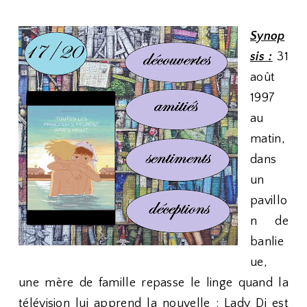
Synop
sis :
31
août
1997
au
matin,
dans
un
pavillo
n de
banlie
ue,
une mère de famille repasse le linge quand la
télévision lui apprend la nouvelle : Lady Di est