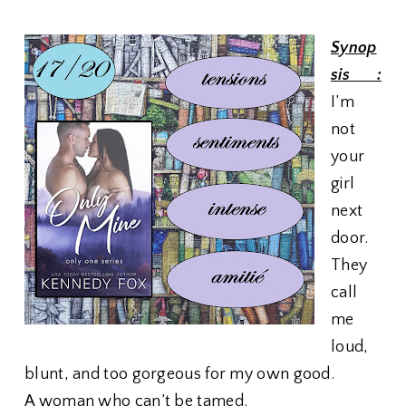
Synop
sis :
I’m
not
your
girl
next
door.
They
call
me
loud,
blunt, and too gorgeous for my own good.
A woman who can’t be tamed.