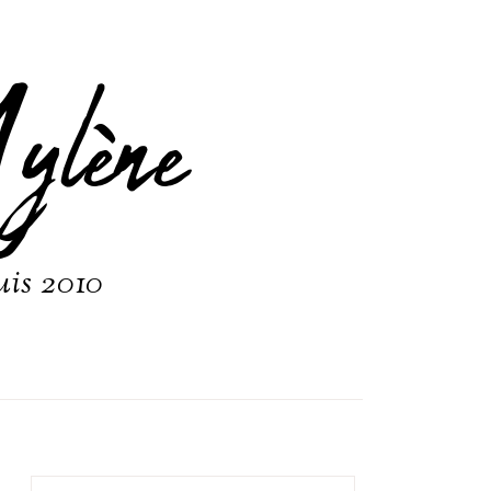
ylène
uis 2010