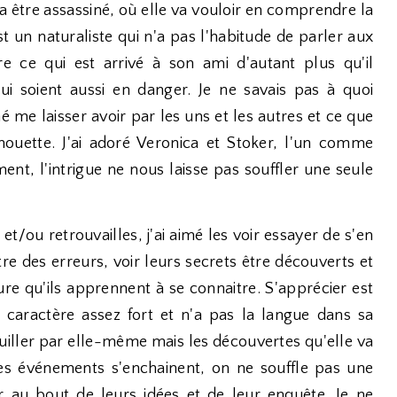
être assassiné, où elle va vouloir en comprendre la
 un naturaliste qui n'a pas l'habitude de parler aux
e ce qui est arrivé à son ami d'autant plus qu'il
ui soient aussi en danger. Je ne savais pas à quoi
mé me laisser avoir par les uns et les autres et ce que
chouette. J'ai adoré Veronica et Stoker, l'un comme
ément, l'intrigue ne nous laisse pas souffler une seule
t/ou retrouvailles, j'ai aimé les voir essayer de s'en
e des erreurs, voir leurs secrets être découverts et
ure qu'ils apprennent à se connaitre. S'apprécier est
caractère assez fort et n'a pas la langue dans sa
ouiller par elle-même mais les découvertes qu'elle va
Les événements s'enchainent, on ne souffle pas une
er au bout de leurs idées et de leur enquête. Je ne