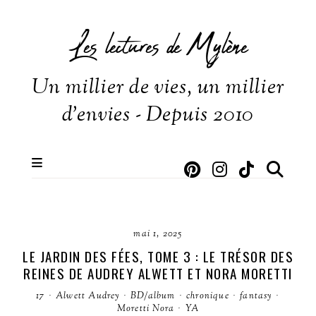
Les lectures de Mylène
Un millier de vies, un millier
d'envies - Depuis 2010
mai 1, 2025
LE JARDIN DES FÉES, TOME 3 : LE TRÉSOR DES
REINES DE AUDREY ALWETT ET NORA MORETTI
17
·
Alwett Audrey
·
BD/album
·
chronique
·
fantasy
·
Moretti Nora
·
YA