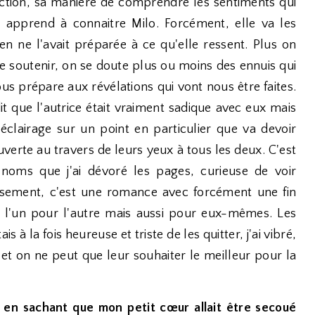
pection, sa manière de comprendre les sentiments qui
e apprend à connaitre Milo. Forcément, elle va les
en ne l'avait préparée à ce qu'elle ressent. Plus on
se soutenir, on se doute plus ou moins des ennuis qui
us prépare aux révélations qui vont nous être faites.
it que l'autrice était vraiment sadique avec eux mais
éclairage sur un point en particulier que va devoir
ouverte au travers de leurs yeux à tous les deux. C'est
s noms que j'ai dévoré les pages, curieuse de voir
usement, c'est une romance avec forcément une fin
re l'un pour l'autre mais aussi pour eux-mêmes. Les
s à la fois heureuse et triste de les quitter, j'ai vibré,
et on ne peut que leur souhaiter le meilleur pour la
re en sachant que mon petit cœur allait être secoué