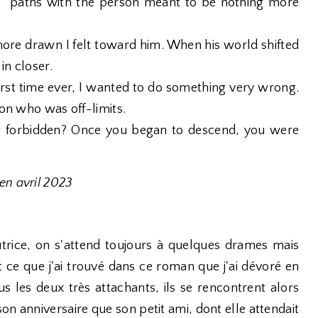
paths with the person meant to be nothing more
ore drawn I felt toward him. When his world shifted
in closer.
 first time ever, I wanted to do something very wrong.
son who was off-limits.
ng forbidden? Once you began to descend, you were
en avril 2023
ice, on s'attend toujours à quelques drames mais
t ce que j'ai trouvé dans ce roman que j'ai dévoré en
us les deux très attachants, ils se rencontrent alors
son anniversaire que son petit ami, dont elle attendait