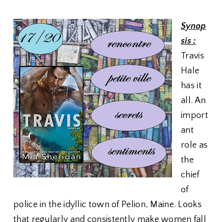
Synop
sis :
Travis
Hale
has it
all. An
import
ant
role as
the
chief
of
police in the idyllic town of Pelion, Maine. Looks
that regularly and consistently make women fall