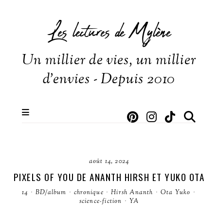
Les lectures de Mylène
Un millier de vies, un millier
d'envies - Depuis 2010
août 14, 2024
PIXELS OF YOU DE ANANTH HIRSH ET YUKO OTA
14
·
BD/album
·
chronique
·
Hirsh Ananth
·
Ota Yuko
·
science-fiction
·
YA