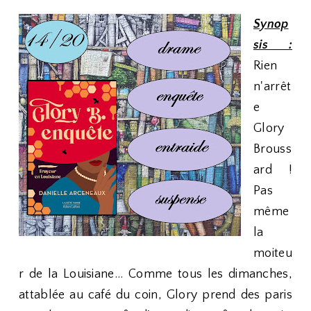
Synop
sis :
Rien
n'arrêt
e
Glory
Brouss
ard !
Pas
même
la
moiteu
r de la Louisiane... Comme tous les dimanches,
attablée au café du coin, Glory prend des paris