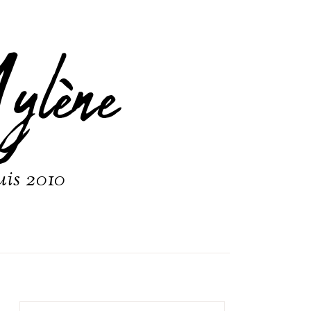
ylène
uis 2010