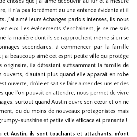
de choses que j'ai aimé découvrir au fur et à mesure
re, il n'a pas forcément eu une enfance évidente et il
. J'ai aimé leurs échanges parfois intenses, ils nous
avec eux. Les événements s'enchainent, je ne me suis
imé la manière dont ils se rapprochent même si on se
onnages secondaires, à commencer par la famille
 j'ai beaucoup aimé cet esprit petite ville qui protège
 originaire, ils détestent suffisamment la famille de
as ouverts, d'autant plus quand elle apparait en robe
est ouverte, drôle et sait se faire aimer des uns et des
es que l'on pouvait en attendre, nous permet de vivre
ages, surtout quand Austin ouvre son cœur et on ne
dement, ou du moins de nouveaux protagonistes mais
mpy-sunshine et petite ville efficace et prenante !
 et Austin, ils sont touchants et attachants, m'ont