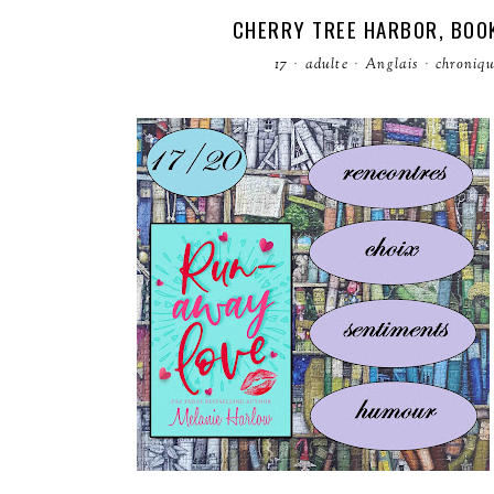
CHERRY TREE HARBOR, BOOK
17
·
adulte
·
Anglais
·
chroniq