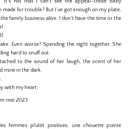
It’s not that I can’t see the appeal–those baby
 made for trouble? But I’ve got enough on my plate,
he family business alive. I don’t have the time or the
rl.
f.
ake. Even worse? Spending the night together. She
nding hard to snuff out.
tached to the sound of her laugh, the scent of her
 mine in the dark.
.
ay with my heart.
 en mai 2023
es femmes plutôt positives, une chouette pointe