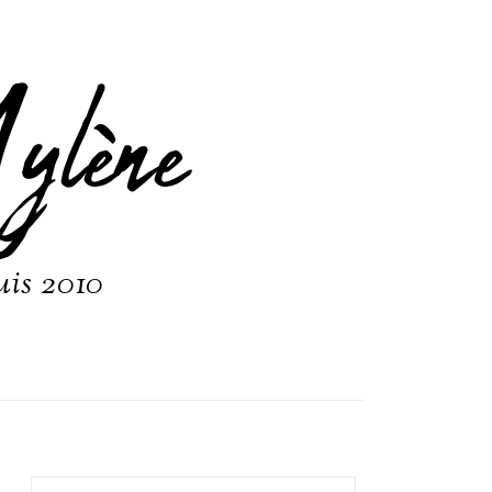
ylène
uis 2010