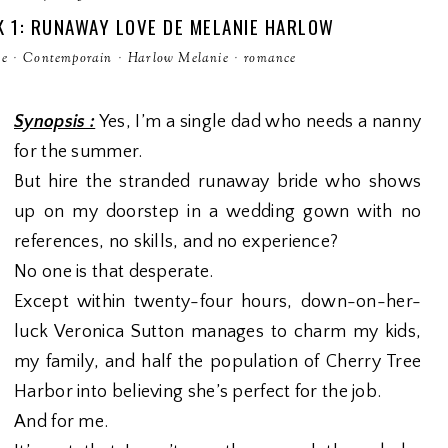
 1: RUNAWAY LOVE DE MELANIE HARLOW
ue
·
Contemporain
·
Harlow Melanie
·
romance
Synopsis :
Yes, I’m a single dad who needs a nanny
for the summer.
But hire the stranded runaway bride who shows
up on my doorstep in a wedding gown with no
references, no skills, and no experience?
No one is that desperate.
Except within twenty-four hours, down-on-her-
luck Veronica Sutton manages to charm my kids,
my family, and half the population of Cherry Tree
Harbor into believing she’s perfect for the job.
And for me.