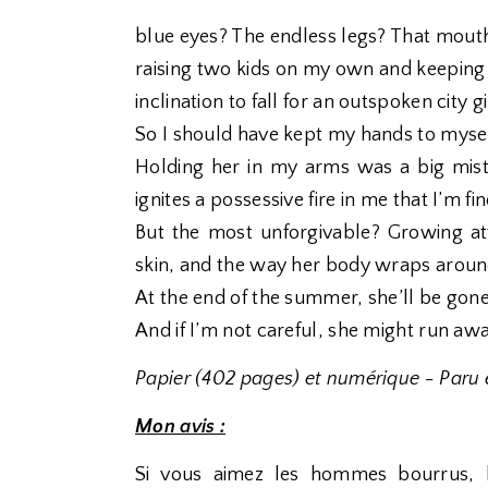
blue eyes? The endless legs? That mouth
raising two kids on my own and keeping t
inclination to fall for an outspoken city gi
So I should have kept my hands to mysel
Holding her in my arms was a big mist
ignites a possessive fire in me that I’m fi
But the most unforgivable? Growing at
skin, and the way her body wraps around
At the end of the summer, she’ll be gone
And if I’m not careful, she might run aw
Papier (402 pages) et numérique - Paru
Mon avis :
Si vous aimez les hommes bourrus, l