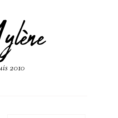
ylène
uis 2010