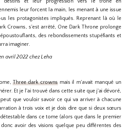
destins et leur progression vers le trône en
nnemis leur forcent la main, les menant à une issue
us les protagonistes impliqués. Reprenant là où le
ark Crowns, s’est arrêté, One Dark Throne prolonge
 époustouflants, des rebondissements stupéfiants et
rra imaginer.
en avril 2022 chez Leha
 tome,
Three dark crowns
mais il m'avait manqué un
er. Et je l'ai trouvé dans cette suite que j'ai dévoré,
peut que vouloir savoir ce qui va arriver à chacune
rration à trois voix et je dois dire que si deux sœurs
t détestable dans ce tome (alors que dans le premier
va donc avoir des visions quelque peu différentes des