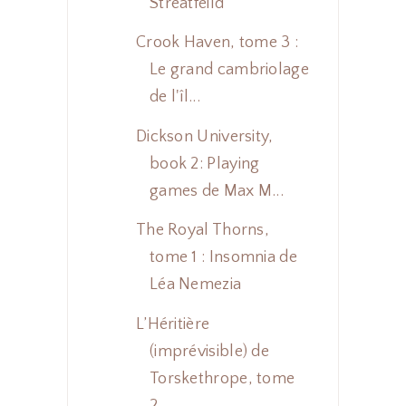
Streatfeild
Crook Haven, tome 3 :
Le grand cambriolage
de l'îl...
Dickson University,
book 2: Playing
games de Max M...
The Royal Thorns,
tome 1 : Insomnia de
Léa Nemezia
L’Héritière
(imprévisible) de
Torskethrope, tome
2...