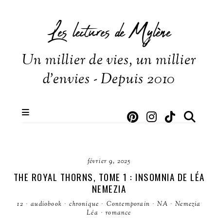
Les lectures de Mylène
Un millier de vies, un millier
d'envies - Depuis 2010
février 9, 2025
THE ROYAL THORNS, TOME 1 : INSOMNIA DE LÉA
NEMEZIA
12
·
audiobook
·
chronique
·
Contemporain
·
NA
·
Nemezia
Léa
·
romance