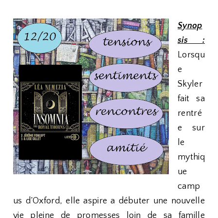
Synop
sis :
Lorsqu
e
Skyler
fait sa
rentré
e sur
le
mythiq
ue
camp
us d’Oxford, elle aspire a débuter une nouvelle
vie pleine de promesses loin de sa famille