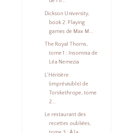
de l'îl...
Dickson University,
book 2: Playing
games de Max M...
The Royal Thorns,
tome 1 : Insomnia de
Léa Nemezia
L’Héritière
(imprévisible) de
Torskethrope, tome
2...
Le restaurant des
recettes oubliées,
tome 3 : À la...