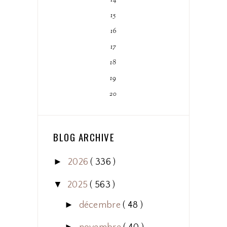
15
16
17
18
19
20
BLOG ARCHIVE
►
2026
( 336 )
▼
2025
( 563 )
►
décembre
( 48 )