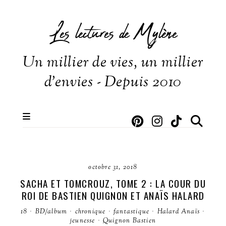
Les lectures de Mylène
Un millier de vies, un millier
d'envies - Depuis 2010
octobre 31, 2018
SACHA ET TOMCROUZ, TOME 2 : LA COUR DU
ROI DE BASTIEN QUIGNON ET ANAÏS HALARD
18
·
BD/album
·
chronique
·
fantastique
·
Halard Anaïs
·
jeunesse
·
Quignon Bastien