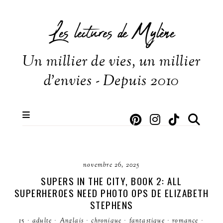
Les lectures de Mylène
Un millier de vies, un millier
d'envies - Depuis 2010
novembre 26, 2025
SUPERS IN THE CITY, BOOK 2: ALL
SUPERHEROES NEED PHOTO OPS DE ELIZABETH
STEPHENS
15
·
adulte
·
Anglais
·
chronique
·
fantastique
·
romance
·