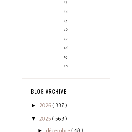
13
14
15
16
17
18
19
20
BLOG ARCHIVE
►
2026
( 337 )
▼
2025
( 563 )
►
décembre
( 48 )