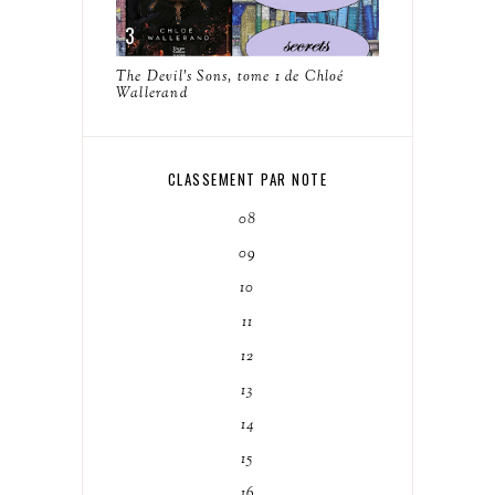
The Devil's Sons, tome 1 de Chloé
Wallerand
CLASSEMENT PAR NOTE
08
09
10
11
12
13
14
15
16