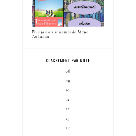
Plus jamais sans moi de Maud
Ankaoua
CLASSEMENT PAR NOTE
08
09
10
11
12
13
14