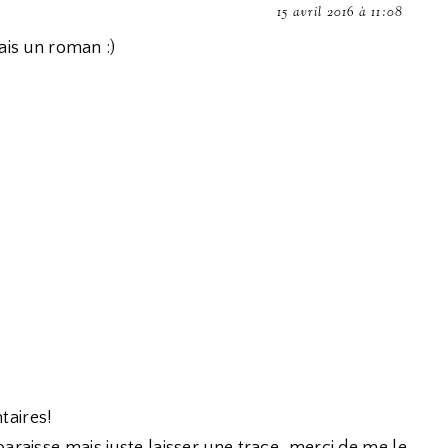
15 avril 2016 à 11:08
ais un roman :)
taires!
araisse mais juste laisser une trace, merci de me le