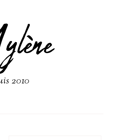
ylène
uis 2010