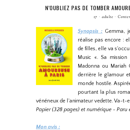
N'OUBLIEZ PAS DE TOMBER AMOUR
17
·
adulte
·
Conte
Synopsis :
Gemma, jeu
réalise pas encore : e
de filles, elle va s’oc
Music «. Sa mission
Madonna ou Mariah Ca
derrière le glamour e
monde hostile. Aspirée
pourtant la plus rom
vénéneux de l’animateur vedette. Va-t-el
Papier (328 pages) et numérique - Paru 
Mon avis :