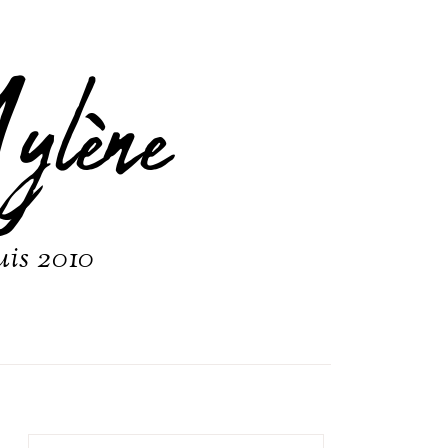
ylène
uis 2010