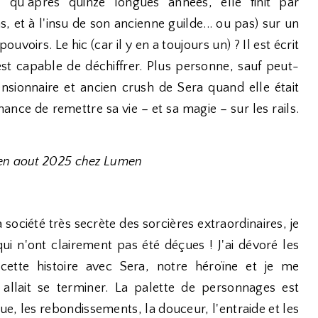
qu'après quinze longues années, elle finit par
s, et à l'insu de son ancienne guilde... ou pas) sur un
ouvoirs. Le hic (car il y en a toujours un) ? Il est écrit
t capable de déchiffrer. Plus personne, sauf peut-
nsionnaire et ancien crush de Sera quand elle était
nce de remettre sa vie – et sa magie – sur les rails.
 en aout 2025 chez Lumen
ociété très secrète des sorcières extraordinaires, je
qui n'ont clairement pas été déçues ! J'ai dévoré les
ette histoire avec Sera, notre héroïne et je me
llait se terminer. La palette de personnages est
igue, les rebondissements, la douceur, l'entraide et les