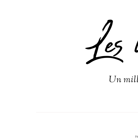
Les 
Un mill
s