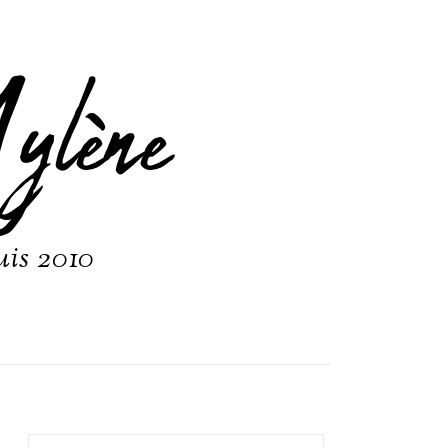
ylène
uis 2010