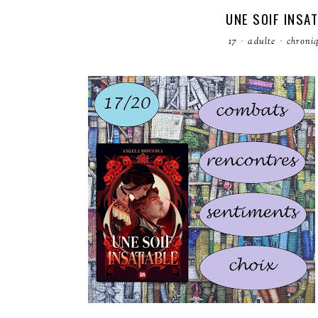
UNE SOIF INSA
17
·
adulte
·
chroni