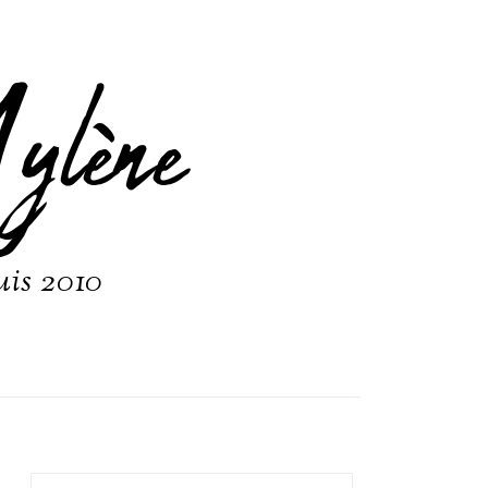
ylène
uis 2010