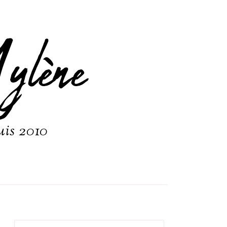
ylène
uis 2010