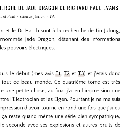
ECHERCHE DE JADE DRAGON DE RICHARD PAUL EVANS
hard Paul
·
science-fiction
·
YA
an et le Dr Hatch sont à la recherche de Lin Julung,
urnommée Jade Dragon, détenant des informations
 des pouvoirs électriques.
epuis le début (mes avis
T1
,
T2
et
T3
) et j'étais donc
r tout ce beau monde. Ce quatrième tome est très
e une petite chose, au final j'ai eu l'impression que
tre l'Electroclan et les Elgen. Pourtant je ne me suis
pression d'avoir tourné en rond une fois que j'ai eu
is ça reste quand même une série bien sympathique,
ule seconde avec ses explosions et autres bruits de