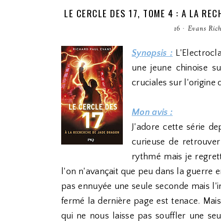
LE CERCLE DES 17, TOME 4 : A LA R
16
·
Evans Ric
Synopsis :
L'Electrocl
une jeune chinoise s
cruciales sur l'origine
Mon avis :
J'adore cette série d
curieuse de retrouve
rythmé mais je regrett
l'on n'avançait que peu dans la guerre en
pas ennuyée une seule seconde mais l'im
fermé la dernière page est tenace. Ma
qui ne nous laisse pas souffler une se