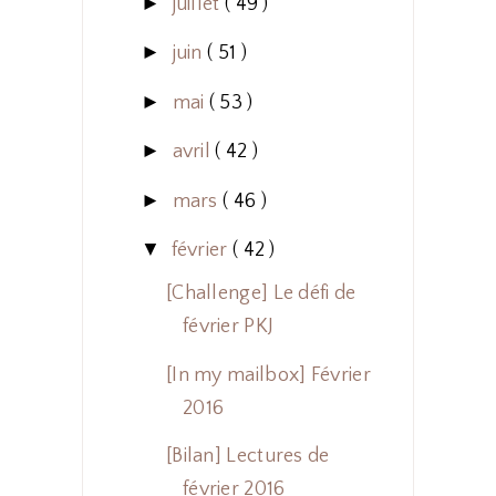
►
juillet
( 49 )
►
juin
( 51 )
►
mai
( 53 )
►
avril
( 42 )
►
mars
( 46 )
▼
février
( 42 )
[Challenge] Le défi de
février PKJ
[In my mailbox] Février
2016
[Bilan] Lectures de
février 2016