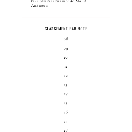
Plus jamais sans moi de Maud
Ankaoua
CLASSEMENT PAR NOTE
08
09
10
11
12
13
14
15
16
17
18