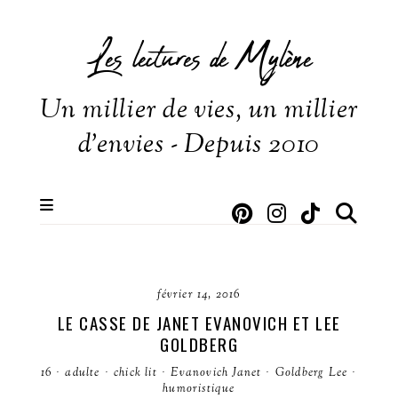
Les lectures de Mylène
Un millier de vies, un millier
d'envies - Depuis 2010
février 14, 2016
LE CASSE DE JANET EVANOVICH ET LEE
GOLDBERG
16
·
adulte
·
chick lit
·
Evanovich Janet
·
Goldberg Lee
·
humoristique