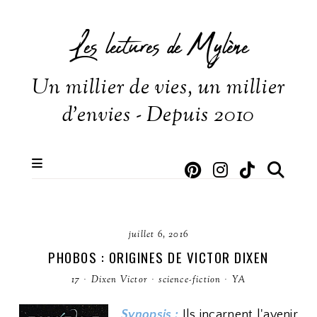
Les lectures de Mylène
Un millier de vies, un millier
d'envies - Depuis 2010
juillet 6, 2016
PHOBOS : ORIGINES DE VICTOR DIXEN
17
·
Dixen Victor
·
science-fiction
·
YA
Synopsis :
Ils incarnent l'avenir