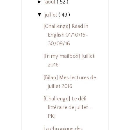
►
août
( 52 )
▼
juillet
( 49 )
[Challenge] Read in
English 01/10/15-
30/09/16
[In my mailbox] Juillet
2016
[Bilan] Mes lectures de
juillet 2016
[Challenge] Le défi
littéraire de juillet -
PKJ
La chronique des