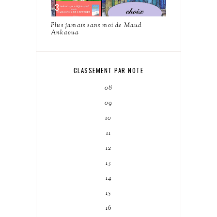
Plus jamais sans moi de Maud
Ankaoua
CLASSEMENT PAR NOTE
08
09
10
11
12
13
14
15
16