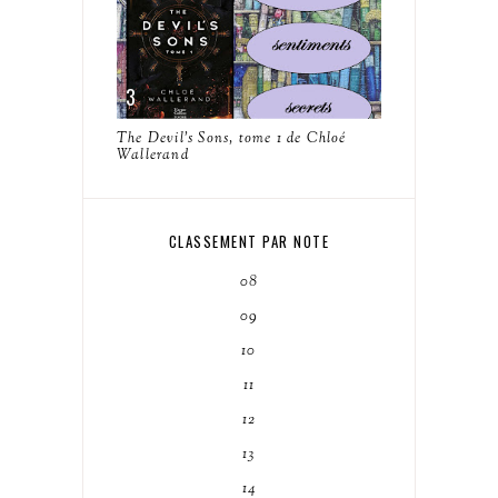
The Devil's Sons, tome 1 de Chloé
Wallerand
CLASSEMENT PAR NOTE
08
09
10
11
12
13
14