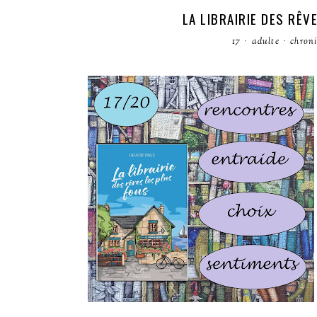
LA LIBRAIRIE DES RÊV
17
·
adulte
·
chron