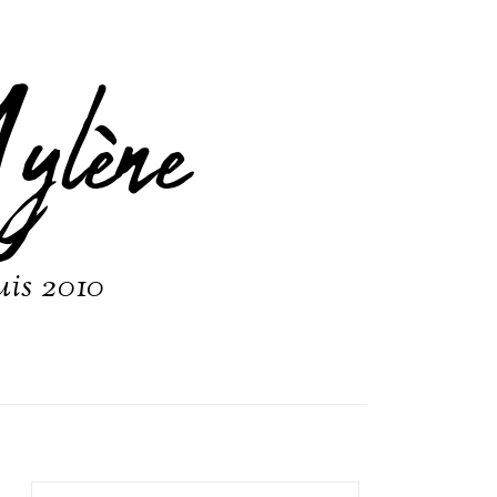
ylène
uis 2010