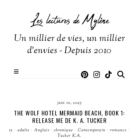
Les lectures de Mylène
Un millier de vies, un millier
d'envies - Depuis 2010
juin 10, 2025
THE WOLF HOTEL MERMAID BEACH, BOOK 1:
RELEASE ME DE K. A. TUCKER
15
·
adulte
·
Anglais
·
chronique
·
Contemporain
·
romance
·
Tucker K.A.