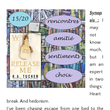
Synop
sis :
I
may
not
know
much,
but I
am an
expert
in two
things:
Heart
break. And hedonism.
I’ve been chasing escape from one bed to the