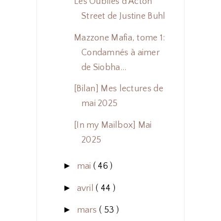
Les Oubliés d'Acton
Street de Justine Buhl
Mazzone Mafia, tome 1:
Condamnés à aimer
de Siobha...
[Bilan] Mes lectures de
mai 2025
[In my Mailbox] Mai
2025
►
mai
( 46 )
►
avril
( 44 )
►
mars
( 53 )