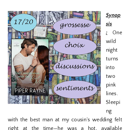
Synop
sis
:
One
wild
night
turns
into
two
pink
lines.
Sleepi
ng
with the best man at my cousin’s wedding felt
right at the time—he was a hot, available