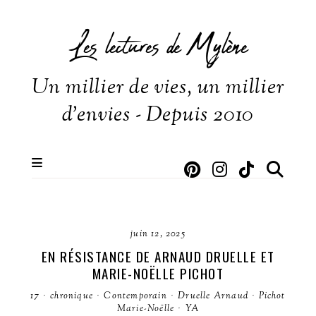
Les lectures de Mylène
Un millier de vies, un millier
d'envies - Depuis 2010
juin 12, 2025
EN RÉSISTANCE DE ARNAUD DRUELLE ET
MARIE-NOËLLE PICHOT
17
·
chronique
·
Contemporain
·
Druelle Arnaud
·
Pichot
Marie-Noëlle
·
YA