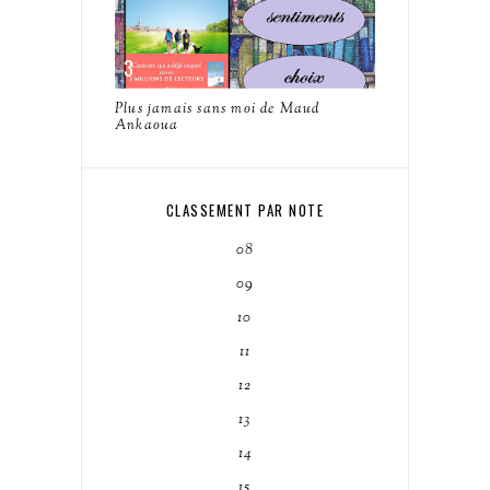
Plus jamais sans moi de Maud
Ankaoua
CLASSEMENT PAR NOTE
08
09
10
11
12
13
14
15