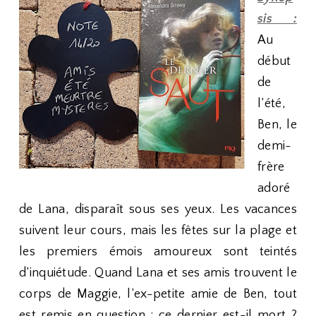
sis :
Au
début
de
l’été,
Ben, le
demi-
frère
adoré
de Lana, disparaît sous ses yeux. Les vacances
suivent leur cours, mais les fêtes sur la plage et
les premiers émois amoureux sont teintés
d’inquiétude. Quand Lana et ses amis trouvent le
corps de Maggie, l’ex-petite amie de Ben, tout
est remis en question : ce dernier est-il mort ?