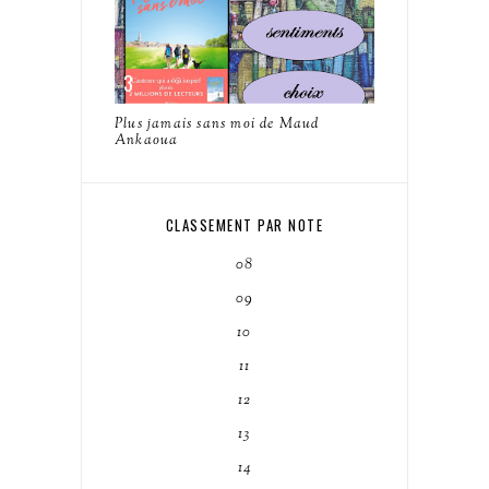
Plus jamais sans moi de Maud
Ankaoua
CLASSEMENT PAR NOTE
08
09
10
11
12
13
14