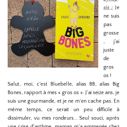
sis :
Je
ne suis
pas
grosse
, j’ai
juste
de
gros
os !
Salut, moi, c’est Bluebelle, alias BB, alias Big
Bones, rapport à mes « gros os ». J’ai seize ans, je
suis une gourmande, et je ne m’en cache pas. En
même temps, ce serait un peu difficile à
dissimuler, vu mes rondeurs… Seul souci, après
une crise d’asthme, maman m’a emmenée chez