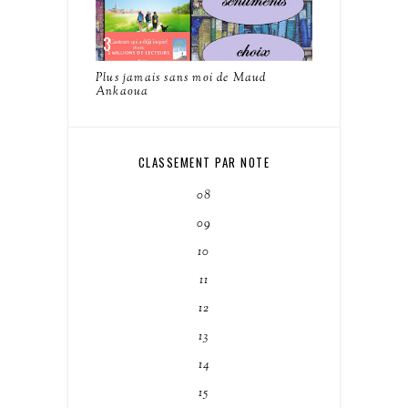
Plus jamais sans moi de Maud
Ankaoua
CLASSEMENT PAR NOTE
08
09
10
11
12
13
14
15