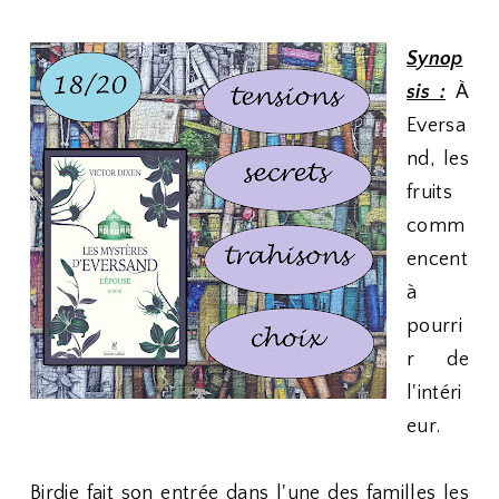
Synop
sis :
À
Eversa
nd, les
fruits
comm
encent
à
pourri
r de
l'intéri
eur.
Birdie fait son entrée dans l'une des familles les