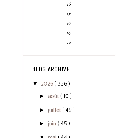
16
17
18
19
20
BLOG ARCHIVE
▼
2026
( 336 )
►
août
( 10 )
►
juillet
( 49 )
►
juin
( 45 )
▼
mai
( 44 )