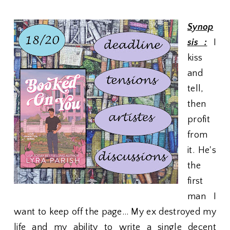
Synop
sis :
I
kiss
and
tell,
then
profit
from
it. He's
the
first
man I
want to keep off the page… My ex destroyed my
life and my ability to write a single decent