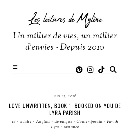
Les lectures de Mylène
Un millier de vies, un millier
d'envies - Depuis 2010
mai 25, 2026
LOVE UNWRITTEN, BOOK 1: BOOKED ON YOU DE
LYRA PARISH
18
·
adulte
·
Anglais
·
chronique
·
Contemporain
·
Parish
Lyra
·
romance