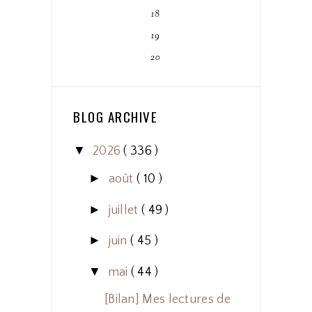
18
19
20
BLOG ARCHIVE
▼
2026
( 336 )
►
août
( 10 )
►
juillet
( 49 )
►
juin
( 45 )
▼
mai
( 44 )
[Bilan] Mes lectures de